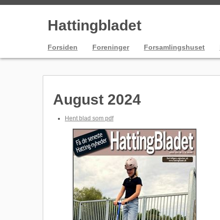
Hattingbladet
Forsiden
Foreninger
Forsamlingshuset
August 2024
Hent blad som pdf